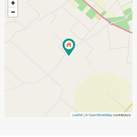
+
−
Leaflet
| ©
OpenStreetMap
contributors