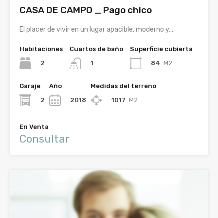
CASA DE CAMPO _ Pago chico
El placer de vivir en un lugar apacible, moderno y…
Habitaciones
Cuartos de baño
Superficie cubierta
2
84
M2
1
Garaje
Año
Medidas del terreno
2
2018
1017
M2
En Venta
Consultar