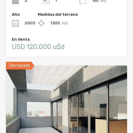
2
150
m2
1
Año
Medidas del terreno
2003
1300
m2
En Venta
USD 120.000 u$d
Destacado