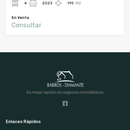
4
2023
195
M2
En Venta
Consultar
Su mejor opción en negocios inmobiliarios
Enlaces Rápidos