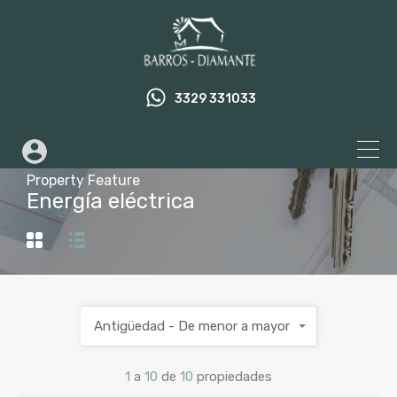
3329 331033
Property Feature
Energía eléctrica
Antigüedad - De menor a mayor
1
a
10
de
10
propiedades