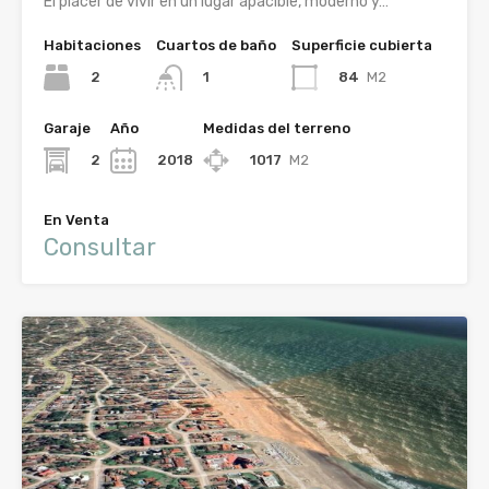
El placer de vivir en un lugar apacible, moderno y…
Habitaciones
Cuartos de baño
Superficie cubierta
2
84
M2
1
Garaje
Año
Medidas del terreno
2
2018
1017
M2
En Venta
Consultar