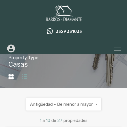
3329 331033
Property Type
Casas
Antigüedad - De menor a mayor
1
a
10
de
27
propiedades