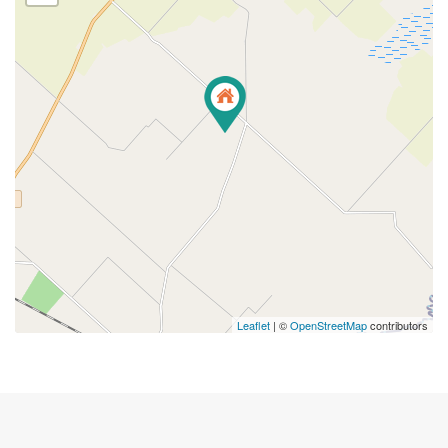
Leaflet
| ©
OpenStreetMap
contributors