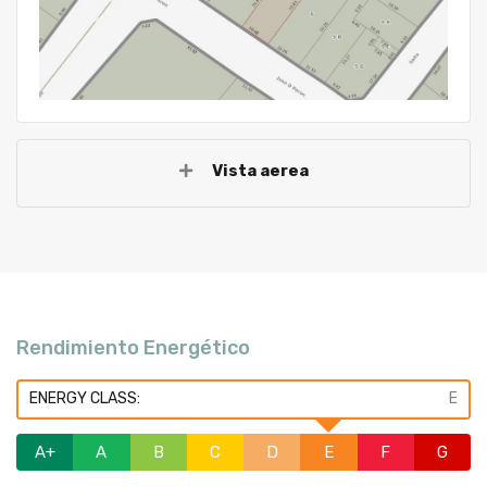
Vista aerea
Rendimiento Energético
ENERGY CLASS:
E
A+
A
B
C
D
E
F
G